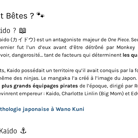
t Bêtes ? 🐾
aido ? 📖
 Kaido (カイドウ) est un antagoniste majeur de
One Piece
. S
ernier fut l’un d’eux avant d’être détrôné par Monkey 
ouvoir, dangerosité… tant de facteurs qui déterminent
les qu
s, Kaido possédait un territoire qu’il avait conquis par la f
ême des ninjas. Le mangaka l’a créé à l’image du Japon. 
s plus grands équipages pirates
de l’époque, dirigé par R
evinrent empereur : Kaido, Charlotte Linlin (Big Mom) et 
ythologie japonaise à Wano Kuni
 Kaido ⚓