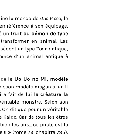
mine le monde de
One Piece
, le
 en référence à son équipage.
é un
fruit du démon de type
transformer en animal. Les
sèdent un type Zoan antique,
rence d’un animal antique à
ède le
Uo Uo no Mi, modèle
poisson modèle dragon azur. Il
 a fait de lui
la créature la
véritable monstre. Selon son
« On dit que pour un véritable
 Kaido. Car de tous les êtres
bien les airs… ce pirate est la
e !! » (tome 79, chapitre 795).