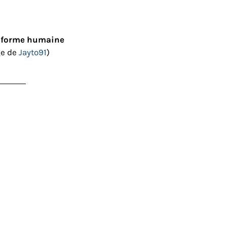
 forme humaine
ge de
Jayto91
)