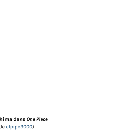
shima dans
One Piece
 de
elpipe3000
)