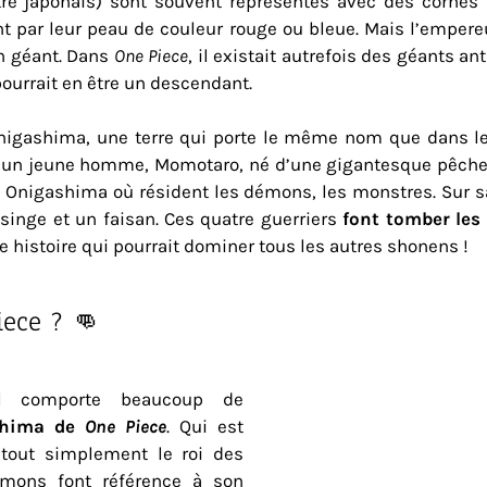
re japonais) sont souvent représentés avec des cornes s
t par leur peau de couleur rouge ou bleue. Mais l’emper
un géant. Dans
One Piece
, il existait autrefois des géants 
urrait en être un descendant.
e Onigashima, une terre qui porte le même nom que dans l
re d’un jeune homme, Momotaro, né d’une gigantesque pêche
 de Onigashima où résident les démons, les monstres. Sur s
n singe et un faisan. Ces quatre guerriers
font tomber les 
ne histoire qui pourrait dominer tous les autres shonens !
iece ? 👊
el comporte beaucoup de
ashima de
One Piece
. Qui est
 tout simplement le roi des
émons font référence à son