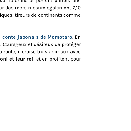
ur le crâne et portent parfois une
eur des mers mesure également 7,10
antiques, tireurs de continents comme
e
conte japonais de Momotaro
. En
. Courageux et désireux de protéger
a route, il croise trois animaux avec
oni et leur roi
, et en profitent pour