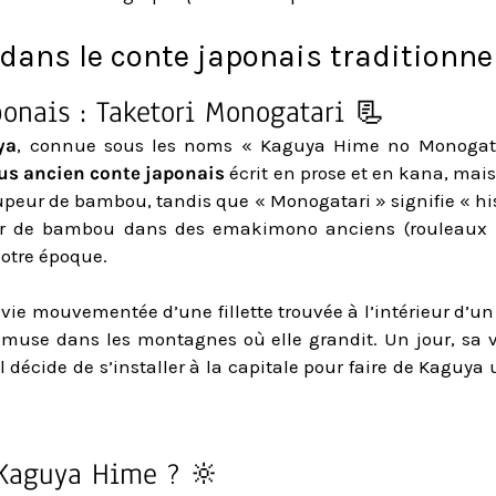
ans le conte japonais traditionnel
ponais : Taketori Monogatari 📃
ya
, connue sous les noms « Kaguya Hime no Monogat
us ancien conte japonais
écrit en prose et en kana, mais
upeur de bambou, tandis que « Monogatari » signifie « his
ur de bambou dans des emakimono anciens (rouleaux pe
notre époque.
la vie mouvementée d’une fillette trouvée à l’intérieur 
’amuse dans les montagnes où elle grandit. Un jour, sa 
Il décide de s’installer à la capitale pour faire de Kaguya u
 Kaguya Hime ? 🔆