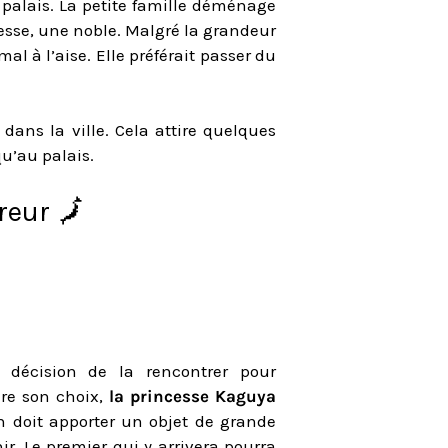
n palais. La petite famille déménage
sse, une noble. Malgré la grandeur
mal à l’aise. Elle préférait passer du
ans la ville. Cela attire quelques
u’au palais.
reur 🗾
décision de la rencontrer pour
re son choix,
la princesse Kaguya
n doit apporter un objet de grande
nir. Le premier qui y arrivera pourra