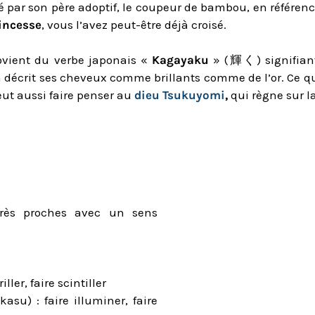
 par son père adoptif, le coupeur de bambou, en référence 
incesse
, vous l’avez peut-être déjà croisé.
rovient du verbe japonais «
Kagayaku
» (輝く) signifian
n décrit ses cheveux comme brillants comme de l’or. Ce qui
eut aussi faire penser au
dieu Tsukuyomi
,
qui règne sur la
 très proches avec un sens
ler, faire scintiller
 : faire illuminer, faire