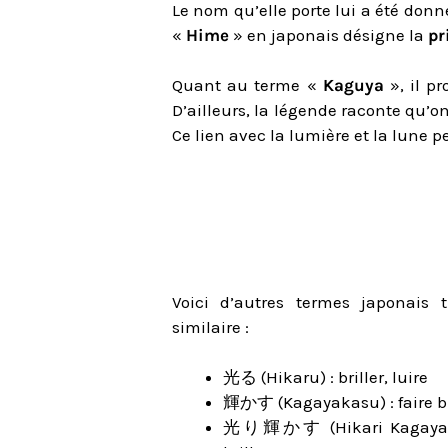
Le nom qu’elle porte lui a été donné
«
Hime
» en japonais désigne la
pr
Quant au terme «
Kaguya
», il p
D’ailleurs, la légende raconte qu’o
Ce lien avec la lumière et la lune p
Voici d’autres termes japonais
similaire :
光る (Hikaru) : briller, luire
輝かす (Kagayakasu) : faire bril
光り輝かす (Hikari Kagayakasu)