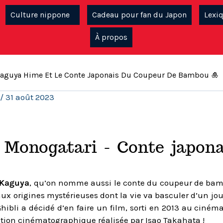
Culture nippone
Cadeau pour fan du Japon
Lexi
À propos
aguya Hime Et Le Conte Japonais Du Coupeur De Bambou 🎍
/
31 août 2023
Monogatari - Conte japona
e Kaguya
, qu’on nomme aussi le conte du coupeur de bambou
e aux origines mystérieuses dont la vie va basculer d’un jour
Ghibli a décidé d’en faire un film, sorti en 2013 au ciné
tion cinématographique réalisée par Isao Takahata !