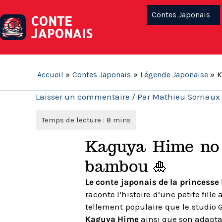
Contes Japonais
CONTE
JAPONAIS
Accueil
Contes Japonais
Légende Japonaise
K
Laisser un commentaire
/ Par
Mathieu Sorriaux
Kaguya Hime no 
bambou 🎍
Le conte japonais de la princess
raconte l’histoire d’une petite fill
tellement populaire que le studio 
Kaguya Hime
ainsi que son adapta