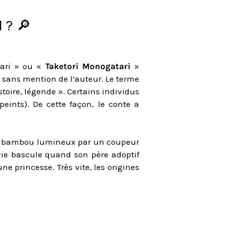
 ? 🔎
ari » ou «
Taketori Monogatari
»
 sans mention de l’auteur. Le terme
toire, légende ». Certains individus
ints). De cette façon, le conte a
d’un bambou lumineux par un coupeur
vie bascule quand son père adoptif
ne princesse. Très vite, les origines