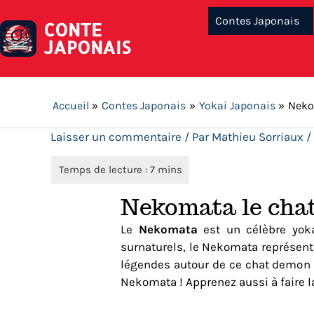
Contes Japonais
CONTE
JAPONAIS
Accueil
Contes Japonais
Yokai Japonais
Neko
Laisser un commentaire
/ Par
Mathieu Sorriaux
/
Nekomata le chat
Le
Nekomata
est un célèbre yoka
surnaturels, le Nekomata représent
légendes autour de ce chat demon 
Nekomata ! Apprenez aussi à faire l