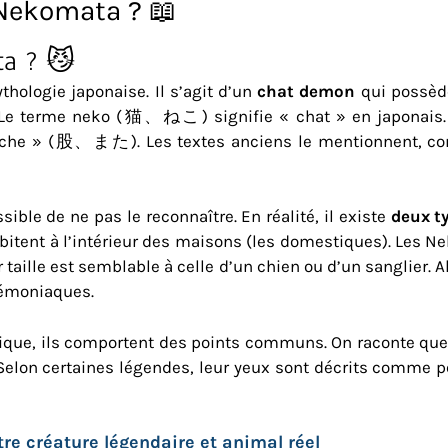
 Nekomata ? 📖
ta ? 😼
hologie japonaise. Il s’agit d’un
chat demon
qui possède
ts. Le terme neko (猫、ねこ) signifie « chat » en japon
urche » (股、また). Les textes anciens le mentionnent, com
ible de ne pas le reconnaître. En réalité, il existe
deux t
bitent à l’intérieur des maisons (les domestiques). Les 
r taille est semblable à celle d’un chien ou d’un sanglier
démoniaques.
sique, ils comportent des points communs. On raconte qu
Selon certaines légendes, leur yeux sont décrits comme p
re créature légendaire et animal réel