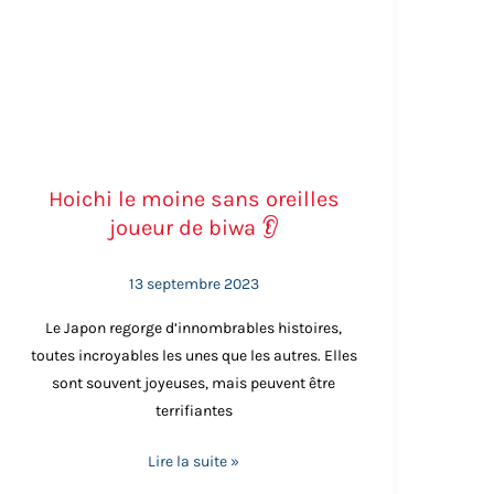
Hoichi le moine sans oreilles
joueur de biwa 👂
13 septembre 2023
Le Japon regorge d’innombrables histoires,
toutes incroyables les unes que les autres. Elles
 un corps totalement différent. Cette créature
sont souvent joyeuses, mais peuvent être
ponais
imprègnent encore aujourd’hui la culture
terrifiantes
ent la maîtrise des éléments et la protection
Lire la suite »