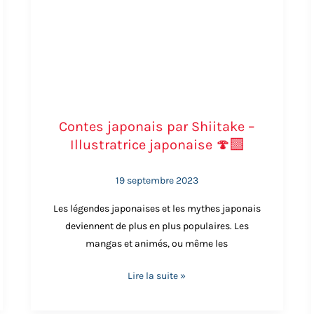
Contes japonais par Shiitake –
Dragon japonais
Illustratrice japonaise 🍄‍🟫
Image générée par IA
19 septembre 2023
Les légendes japonaises et les mythes japonais
deviennent de plus en plus populaires. Les
xception. Ce yokai japonais géant possède huit têtes et
mangas et animés, ou même les
oyé sur terre par les dieux. Les
légendes de dragons ja
uvres contemporaines. Ces créatures mythiques symbolis
Lire la suite »
la nature.