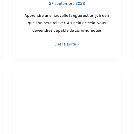
27 septembre 2023
ue les dragons asiatiques représentent des divinités. Co
et contrôlent les éléments naturels.
Apprendre une nouvelle langue est un joli défi
que l’on peut relever. Au-delà de cela, vous
deviendrez capable de communiquer
Lire la suite »
Contes
japonais
par
Shiitake
–
Illustratrice
japonaise
🍄‍🟫