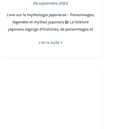
26 septembre 2023
ntrairement aux dragons européens, ces créatures
Livre sur la mythologie japonaise – Personnages,
légendes et mythes japonais 📖 Le folklore
japonais regorge d’histoires, de personnages et
Lire la suite »
Hoichi
le
moine
sans
oreilles
joueur
de
biwa
👂