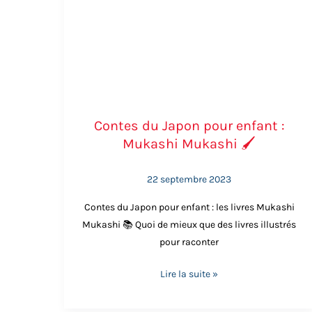
Contes du Japon pour enfant :
Mukashi Mukashi 🖌️
22 septembre 2023
Contes du Japon pour enfant : les livres Mukashi
Mukashi 📚 Quoi de mieux que des livres illustrés
Cependant,
Yamata no Orochi
constitue une e
pour raconter
légendaire fut vaincue par le dieu Susanoo, env
populaire, des festivals traditionnels aux œ
Lire la suite »
spirituelle, reflétant la relation entre l’homme et 