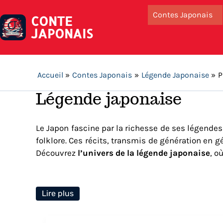
Contes Japonais
CONTE
JAPONAIS
Accueil
Contes Japonais
Légende Japonaise
P
Légende japonaise
Le Japon fascine par la richesse de ses légendes
folklore. Ces récits, transmis de génération en g
Découvrez
l’univers de la légende japonaise
, o
Lire plus
Les légendes japonaises les p
Edition