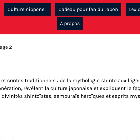
Culture nippone
Cadeau pour fan du Japon
Lexi
À propos
age 2
 et contes traditionnels : de la mythologie shinto aux lé
énération, révèlent la culture japonaise et expliquent la fa
ù divinités shintoïstes, samouraïs héroïques et esprits mys
lus célèbres
Quel