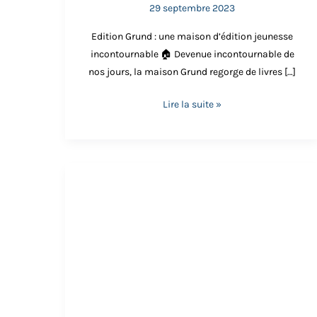
29 septembre 2023
contes et légendes
, on raconte généralement q
mythologiques japonaises protègent les humains 
Edition Grund : une maison d’édition jeunesse
incontournable 🏠 Devenue incontournable de
nos jours, la maison Grund regorge de livres […]
Lire la suite »
Contes
du
Japon
pour
enfant
:
Mukashi
Mukashi
🖌️