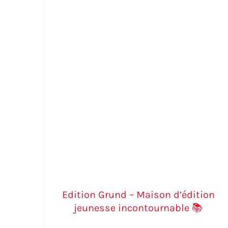
Grund
Amaterasu, la déesse du soleil dan
–
Maison
d’édition
Amaterasu occupe une place centrale dans la
my
jeunesse
incarne la lumière, la fertilité et l’ordre cosmi
incontournable
son frère
Susanoo dieu des tempêtes
.
📚
Cette histoire mythique explique l’origine des éc
sortir Amaterasu de sa grotte, renvoyant ainsi la
témoigne de la spiritualité japonaise moderne. Le
La légende japonaise du dragon et 
Edition Grund – Maison d’édition
jeunesse incontournable 📚
Les
dragons japonais
, ou « ryū » (竜), diffèren